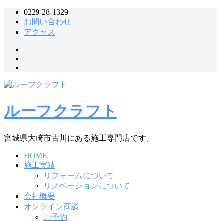
コ
0229-28-1329
お問い合わせ
ン
アクセス
テ
ン
Line
ツ
Twitter
へ
Instagram
ス
キ
ッ
プ
ルーフクラフト
宮城県大崎市古川にある施工専門店です。
HOME
施工実績
リフォームについて
リノベーションについて
会社概要
オンライン商談
ご予約