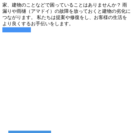
家、建物のことなどで困っていることはありませんか？ 雨
漏りや雨樋（アマドイ）の故障を放っておくと建物の劣化に
つながります。 私たちは提案や修復をし、お客様の生活を
より良くするお手伝いをします。
お問い合わせ
HOME
想像してみてくださ
2021
い。新しい生活を。
年
6
月
30
家、建物のことなどで困っていることはありません
日
か？
by
雨漏りや雨樋（アマドイ）の故障を放っておくと建
夢
物の劣化につながります。
工
房
私たちは提案や修復をし、お客様の生活をより良く
会
するお手伝いをします。
社
用